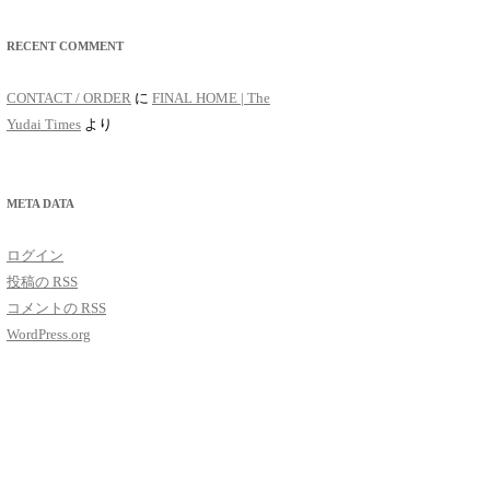
RECENT COMMENT
CONTACT / ORDER
に
FINAL HOME | The
Yudai Times
より
META DATA
ログイン
投稿の
RSS
コメントの
RSS
WordPress.org