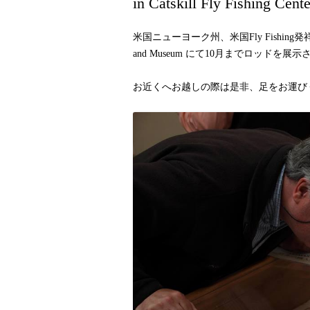
in Catskill Fly Fishing Cen
米国ニューヨーク州、米国Fly Fishing発祥の地に建つ(
and Museum にて
10月までロッドを展示
お近くへお越しの際は是非、足をお運び