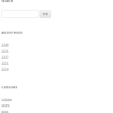
SEARCH
検索:
RECENT POSTS
2240
2231
2237
2211
2214
CATEGORY
column
HOPE
news