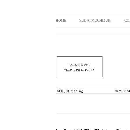
News & Column of bamboo rod builder Yudai
The Yudai Times
HOME
YUDAI MOCHIZUKI
CO