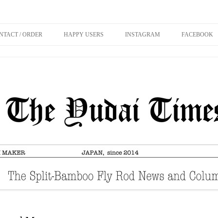
 Mochizuki
コンテンツへ移動
NTACT / ORDER
HAPPY USERS
INSTAGRAM
FACEBOOK