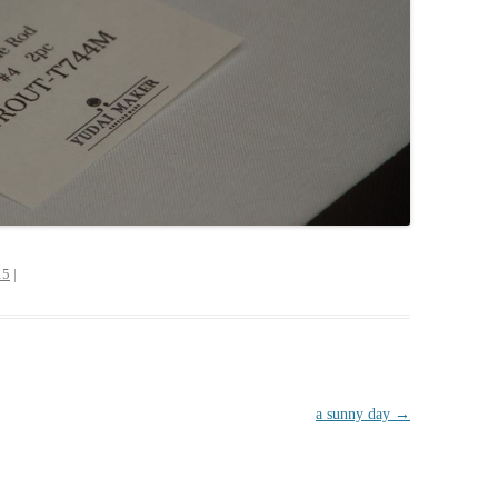
15
|
a sunny day
→