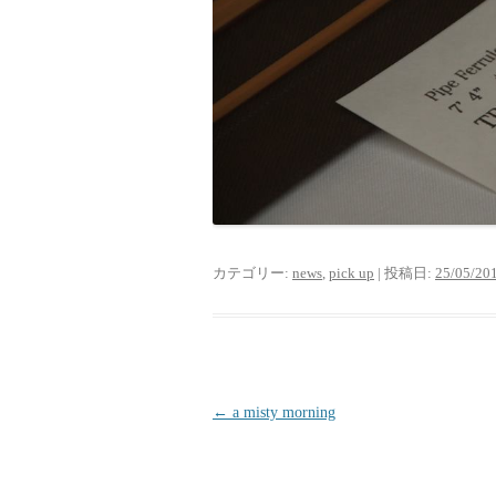
カテゴリー:
news
,
pick up
| 投稿日:
25/05/20
投稿ナビゲーション
←
a misty morning